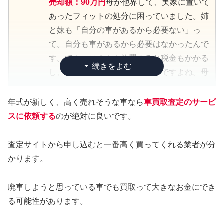
売却額：90万円
母が他界して、実家に置いて
車して、傷の状態がはっきり分かるようにし
めて良かったなって。査定額の差額分は、父
あったフィットの処分に困っていました。姉
ました。走行距離は9万キロ。「まあまあか
の供養に使わせてもらいました。
意外にも「この程度なら全然問題ありません
と妹も「自分の車があるから必要ない」っ
な」って思ってましたけど、査定員さんに
よ」って言われて、ホッとしましたね。
て。自分も車があるから必要はなかったんで
「この年式でこの距離なら全然いけますよ」
中古車の売却って、ちょっと面倒くさそうに
す。でも、このまま放置すると税金もかかる
って言われて。びっくりしたのが査定額の
思えるかもしれませんが、複数の業者に見て
でも、査定額が120万円って提示された時
し、放っておく訳にもいかないですよね。母
差。1社目が60万円、2社目が65万円で「ま
もらうのは本当におすすめです。特に状態の
は、正直びっくりしました。
のフィットって、走行距離が4万キロほど。
あこんなもんか」って思ってたら、最後の3
良い車なら、予想以上の査定額が付く可能性
近所のスーパーに行くくらいしか使ってなか
社目で80万円って言われてよしっ！と思いま
があるかもしれませんよ。
年式が新しく、高く売れそうな車なら
車買取査定のサービ
他社さんは95万円とか105万円とか。価格差
ったんです。あと、ブルーのボディカラーが
した。エクストレイルは古い年式でも需要が
スに依頼する
のが絶対に良いです。
があるのは聞いてましたけど、ここまで違う
とても綺麗で。査定の時に「このカラーはフ
多い、と説明されました。確かに、日産社の
【投稿者プロフィール：44歳男性/会社員】
んだ！って。
ィットの中でも人気が高いです」って言われ
中でも多く見かけますもんね。
査定サイトから申し込むと一番高く買ってくれる業者が分
て、へぇ～って感じでした。実は最初、フィ
かります。
結果的に、一番高く査定してくれた買取店に
ットってそんなに価値がないんじゃないかっ
母と妹にこの査定額を伝えたら、ふたりとも
売却することにしました。
て思ってたんです。でも、ネットで下調べし
驚いてました。「兄貴、最後にいいことして
廃車しようと思っている車でも買取って大きなお金にでき
たら、意外としっかり査定額がつくみたい
くれたね」って妹が言ってて、なんだかグッ
る可能性があります。
ただ、ここで新たな問題が発生。査定額が
で。それに、コンパクトカーって今すごく需
ときました。
100万円を超えると、相続人全員の印鑑証明