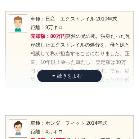
をかなりしてたイメージだけど、まだ査定額
で、販売もしやすい」って。フォレスターは
が高かったです。走行距離4万キロというの
スバルの中でも人気で、中古市場でも需要が
車種：日産 エクストレイル 2010年式
も、かなりの好条件だったみたいです。た
多いとか。特に2013年モデルは、古さもあ
距離：9万キロ
だ、右側のドアに結構目立つ傷があって、こ
まり感じさせず、走りの良さやデザインのバ
売却額：80万円
突然の兄の死。独身だった兄
れが査定額にどう影響するか心配でした。
ランスが評価されているらしいです。
が残したエクストレイルの処分を、母と妹と
相談して私が担当することになりました。正
査定を受ける時に気をつけたのが、傷のこと
父の選んだ車の確かさを、改めて実感しまし
直、10年以上乗った車だし、査定額は30万
はしっかり伝えることです。
た。
円くらいかなって思ってたんです。でも、結
果は予想以上でしたね。最初に困ったのが必
父親は無理な運転をするタイプではなく、整
最終的に一番高く評価してくれた店に売却し
要書類の確認。車検証はすぐ見つかったんで
備録やメンテナンスノートなども残されてま
ましたが、査定から売却までの対応も丁寧で
すが、なにせ兄の部屋からいろんな書類が出
した。
安心でした。
てきて。でも、ローンの書類が見つからなか
ったので、念のため販売店に確認したら完済
「後で揉めるのは絶対に嫌だな」って思った
今でも時々、休日に父とドライブした思い出
車種：ホンダ フィット 2014年式
済みとわかって、ホッとしました。バンパー
ので、傷についても査定時に「これについて
が蘇ってきます。でも、次のオーナーさんに
距離：4万キロ
の下部に擦った跡があったので、査定前に洗
はどうですか？」って確認しました。
も大切に乗ってもらえると思うと、売却を決