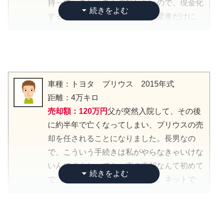
持っているし、妻も運転しないので、現金化
するしかないなと。でも、父の愛車だけに、
きちんと評価してもらいたくて、ネットで高
評価の買取店を3社選んで見積もりを出して
もらうことにしました。実は査定前は、60万
円前後かなって思ってたんです。だって10年
車種：トヨタ プリウス 2015年式
落ちでしょ？でも、いざ査定してみると、な
距離：4万キロ
んと140万円という驚きの査定額が！他社さ
売却額：120万円
父が突然入院して、その後
んは90万円と110万円。やっぱり買取店によ
に約半年で亡くなってしまい、プリウスの売
って結構差があるんですね。父のこだわり
却を任されることになりました。長男なの
で、メンテナンス記録はきちんと残ってい
で、こういう手続きは私がやらなきゃいけな
て、4万キロという走行距離の少なさも評価
いんですよね。でも、車の売却なんて初めて
されたみたいです。確かにホイールに小さな
で、最初は本当に戸惑いました。ネットで
傷はあるものの、内装外装ともにかなり綺麗
色々調べてみると、プリウスは需要が高いみ
な状態を保ってました。査定に来た中古車店
たいで。モデルチェンジやマイナーチェンジ
の担当者も「状態の良いフォレスターなの